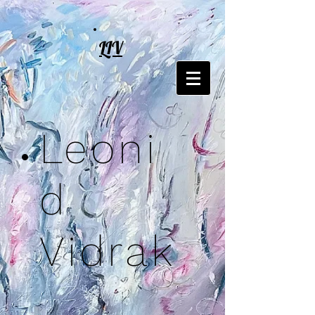
LIV
Leoni
d
Vidrak